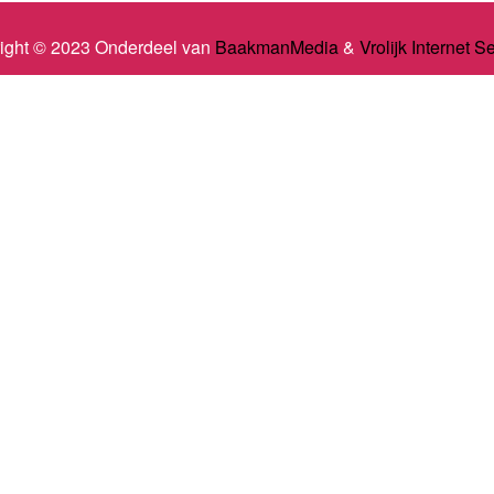
ight © 2023 Onderdeel van
BaakmanMedia
&
Vrolijk Internet S