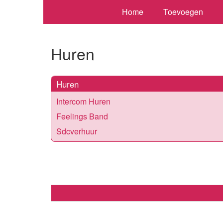
Home
Toevoegen
Huren
Huren
Intercom Huren
Feelings Band
Sdcverhuur