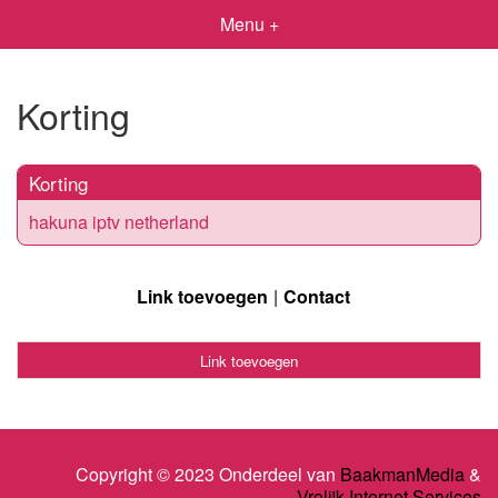
Menu +
Korting
Korting
hakuna iptv netherland
Link toevoegen
Contact
Link toevoegen
Copyright © 2023 Onderdeel van
BaakmanMedia
&
Vrolijk Internet Services